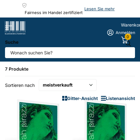
Lesen Sie mehr
Fairness im Handel zertifiziert
Warenko
Anmelden
0
Suche
Homepage
Pirastro Evah Pirazzi Cello
Pirastro Evah Pirazzi Cello
7 Produkte
Sortieren nach
Gitter-Ansicht
Listenansicht