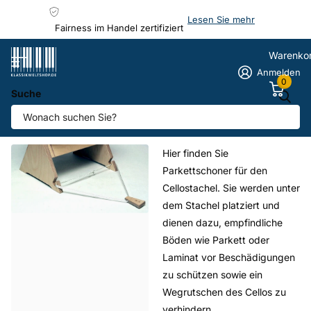
Lesen Sie mehr
Fairness im Handel zertifiziert
Warenko
Anmelden
0
Suche
Homepage
Parkettschoner
Parkettschoner
Hier finden Sie
Parkettschoner für den
Cellostachel. Sie werden unter
dem Stachel platziert und
dienen dazu, empfindliche
Böden wie Parkett oder
Laminat vor Beschädigungen
zu schützen sowie ein
Wegrutschen des Cellos zu
verhindern.