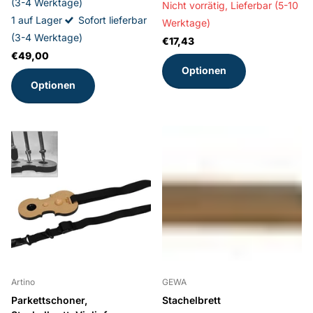
(3-4 Werktage)
Nicht vorrätig,
Lieferbar (5-10
1 auf Lager
Sofort lieferbar
Werktage)
(3-4 Werktage)
€17,43
€49,00
Optionen
Optionen
Artino
GEWA
Parkettschoner,
Stachelbrett