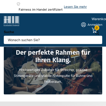
Lesen Sie mehr
Fairness im Handel zertifiziert
Warenko
Anmelden
0
Suche
Homepage
Podestsytem Estrad
Der perfekte Rahmen für
Ihren Klang.
Hochwertiges Zubehör für Streicher, präzise
Stimmgeräte und stabile Notenpulte für Bühne und
Proberaum.