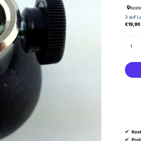
Kost
3 auf 
€19,90
Kos
Pro