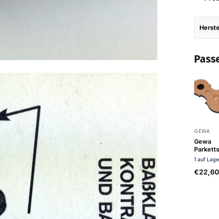
Herste
Pass
GEWA
Gewa
Parkett
Cellofo
1 auf Lage
€22,6