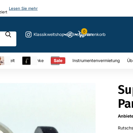
en Sie mehr
0
Klassikweltshop auf Instagram
Warenkorb
sikwelt
Geschenke
Sale
Instrumentenvermietung
Üb
Su
Pa
Anbiet
Rutschs