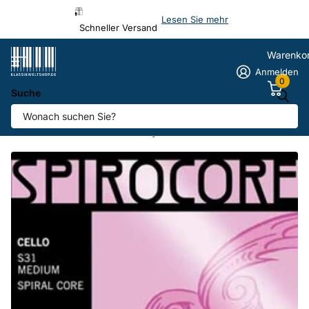
Lesen Sie mehr
Schneller Versand
Warenko
Anmelden
0
Suche
A-Saite Cello Spirocore-Alu
Anbieter
Thomastik-Infeld