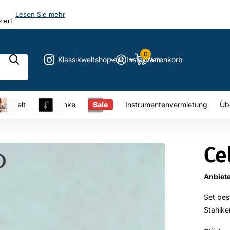
20 Jahre
20 Jahre
Expertise!
Lesen Sie mehr
0
Klassikweltshop auf Instagram
Warenkorb
sikwelt
Geschenke
Sale
Instrumentenvermietung
Üb
Ce
Anbiet
Set bes
Stahlk