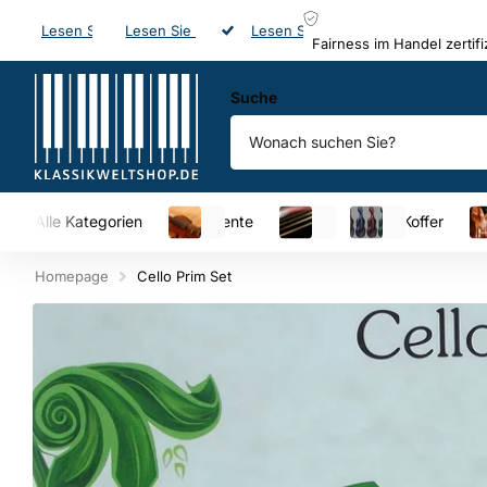
Lesen Sie mehr
Lesen Sie mehr
20 Jahre
20 Jahre
Lesen Sie mehr
Expertise!
Lesen Sie mehr
Schneller Versand
Fairness im Handel zertifiziert
ifiziert
Suche
Alle Kategorien
Instrumente
Saiten
Etuis & Koffer
Mu
Homepage
Cello Prim Set