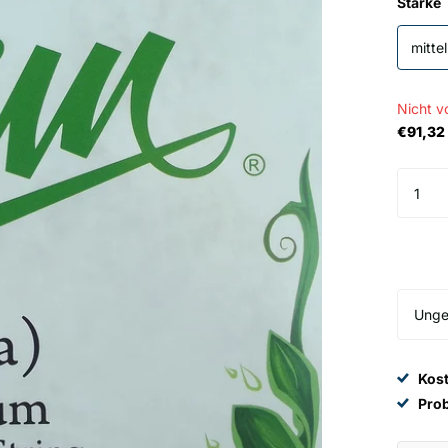
Stärke
mittel
Nicht v
€91,32 
Kos
Pro