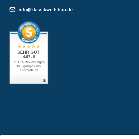
info@klassikweltshop.de
SEHR GUT
4.97 / 5
aus 15 Bewertungen
bei: google.com,
shopvote.de