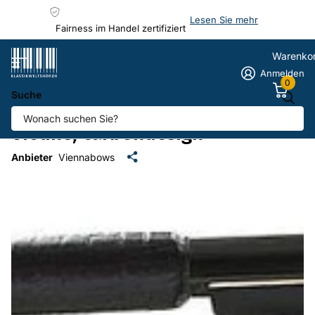
Lesen Sie mehr
Fairness im Handel zertifiziert
Warenko
Anmelden
0
Suche
Karbonbogen Viennabow
Violine, carbondesign
Anbieter
Viennabows