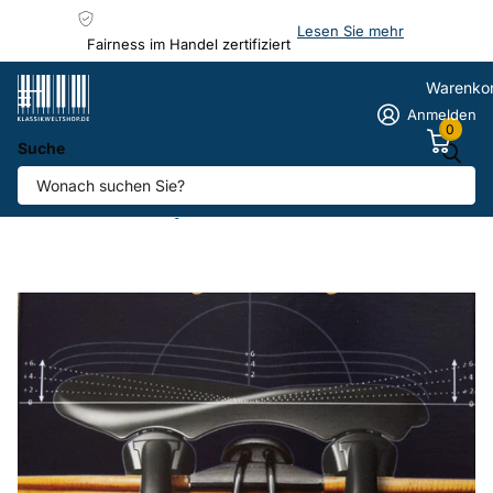
Lesen Sie mehr
Fairness im Handel zertifiziert
Warenko
Anmelden
0
Suche
Kinnhalter Augsburg Wittner
Anbieter
Wittner