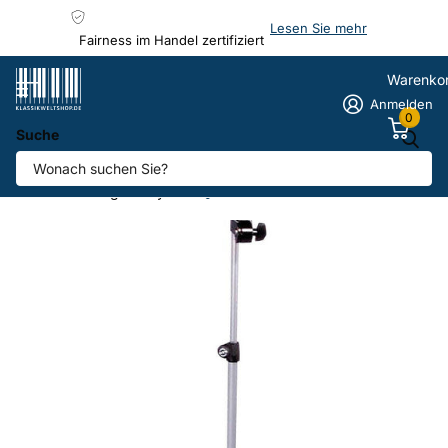
Lesen Sie mehr
Fairness im Handel zertifiziert
Warenko
Anmelden
0
Suche
Notenpult K&M "10065"
Anbieter
König & Meyer