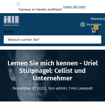
Lesen Sie mehr
Fairness im Handel zertifiziert
Warenko
Anmelden
0
Suche
Homepage
Blogs
Hinter den Kulissen
Lernen Sie mich kennen - Uriel Stülpnagel: Cellist und
Unternehmer
Lernen Sie mich kennen - Uriel
Stülpnagel: Cellist und
Unternehmer
November 21 2020
, Von admin, 1 min Lesezeit